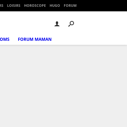
RS
LOISIRS
HOROSCOPE
HUGO
FORUM
NOMS
FORUM MAMAN