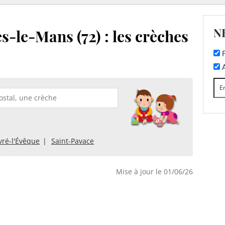
N
s-le-Mans (72) : les crèches
F
A
vré-l'Évêque
Saint-Pavace
Mise à jour le 01/06/26