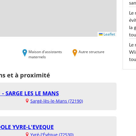
san
Le 
évi
la 
Leaflet
tou
Le 
Maison d'assistants
Autre structure
Win
maternels
tou
ns et à proximité
- SARGE LES LE MANS
Sargé-lès-le-Mans (72190)
OLE YVRE-L'EVEQUE
Yvré-l'Évêque (72530)