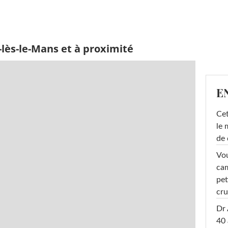
-lès-le-Mans et à proximité
E
Cet
le 
de 
Vou
cam
pet
cru
Dr 
40 