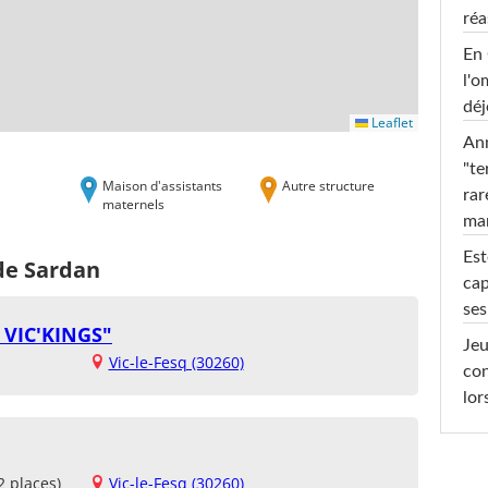
réa
En 
l'o
déj
Leaflet
Ann
"te
Maison d'assistants
Autre structure
rar
maternels
ma
Est
de Sardan
cap
ses
 VIC'KINGS"
Jeu
Vic-le-Fesq (30260)
con
lor
2 places)
Vic-le-Fesq (30260)