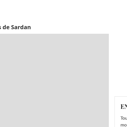
s de Sardan
E
Tou
mob