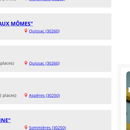
 AUX MÔMES"
Quissac (30260)
places)
Quissac (30260)
2 places)
Aspères (30250)
INE"
Sommières (30250)