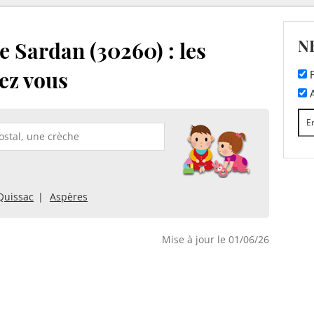
N
 Sardan (30260) : les
ez vous
F
A
Quissac
Aspères
Mise à jour le 01/06/26