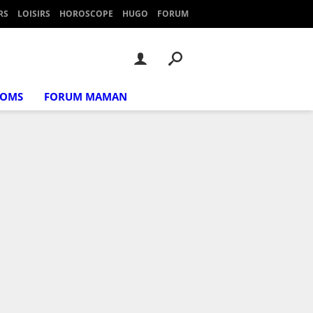
RS
LOISIRS
HOROSCOPE
HUGO
FORUM
NOMS
FORUM MAMAN