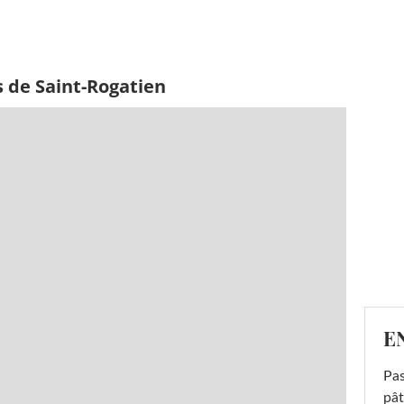
 de Saint-Rogatien
E
Pas
pât