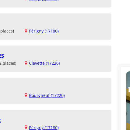
places)
Périgny (17180)
ES
2 places)
Clavette (17220)
Bourgneuf (17220)
R
Périgny (17180)