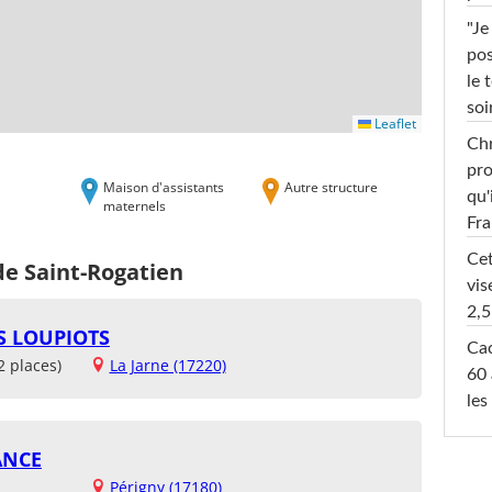
"Je
pos
le 
soi
Leaflet
Chr
pro
Maison d'assistants
Autre structure
qu'
maternels
Fr
Cet
de Saint-Rogatien
vis
2,5
S LOUPIOTS
Cac
2 places)
La Jarne (17220)
60 
les
ANCE
Périgny (17180)