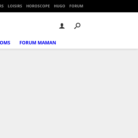
RS
LOISIRS
HOROSCOPE
HUGO
FORUM
NOMS
FORUM MAMAN