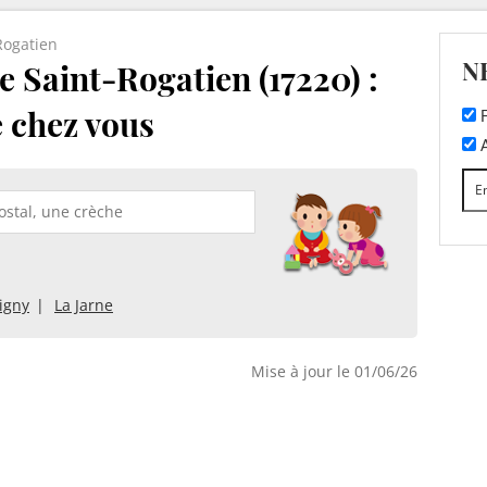
Rogatien
N
 Saint-Rogatien (17220) :
e chez vous
F
A
igny
La Jarne
Mise à jour le 01/06/26