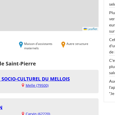
sel
Plu
ver
eur
Leaflet
sur
Cet
Maison d'assistants
Autre structure
d'u
maternels
de 
C'e
de Saint-Pierre
plu
sal
 SOCIO-CULTUREL DU MELLOIS
Au
Melle (79500)
l'a
"Je
N
Carvin (62220)