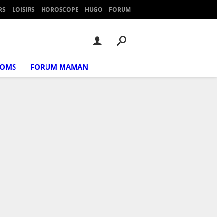
RS
LOISIRS
HOROSCOPE
HUGO
FORUM
NOMS
FORUM MAMAN