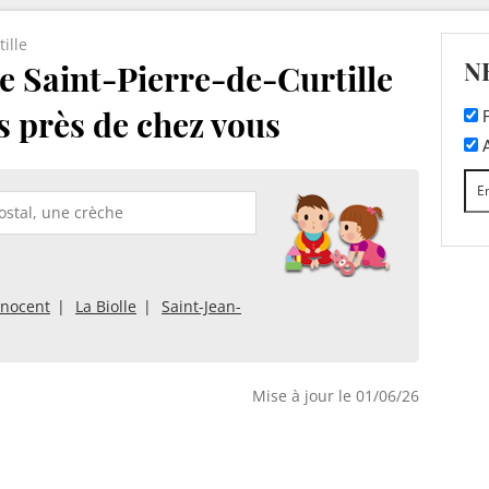
ille
N
e Saint-Pierre-de-Curtille
es près de chez vous
F
A
nnocent
La Biolle
Saint-Jean-
Mise à jour le 01/06/26