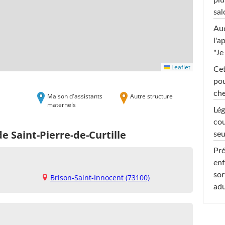
plu
sal
Au
l'a
"Je
Leaflet
Cet
pou
che
Maison d'assistants
Autre structure
maternels
Lég
cou
e Saint-Pierre-de-Curtille
seu
Pré
enf
sor
Brison-Saint-Innocent (73100)
adu