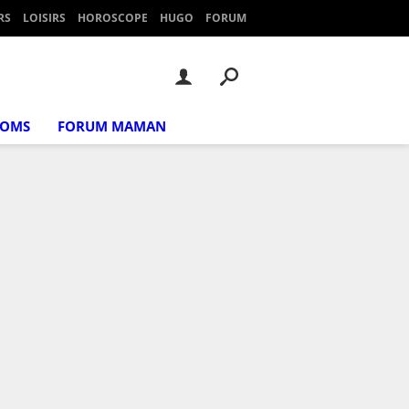
RS
LOISIRS
HOROSCOPE
HUGO
FORUM
NOMS
FORUM MAMAN