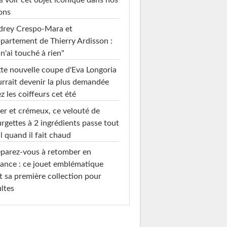
s voir cet objet iconique dans nos
ons
drey Crespo-Mara et
ppartement de Thierry Ardisson :
 n'ai touché à rien"
te nouvelle coupe d'Eva Longoria
rrait devenir la plus demandée
z les coiffeurs cet été
er et crémeux, ce velouté de
rgettes à 2 ingrédients passe tout
l quand il fait chaud
parez-vous à retomber en
ance : ce jouet emblématique
t sa première collection pour
ltes