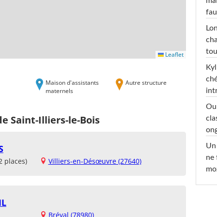
mai
fau
Lon
cha
tou
Leaflet
Kyl
ché
Maison d'assistants
Autre structure
maternels
int
Oub
 Saint-Illiers-le-Bois
cla
ong
Un 
S
ne 
2 places)
Villiers-en-Désœuvre (27640)
moz
IL
Bréval (78980)