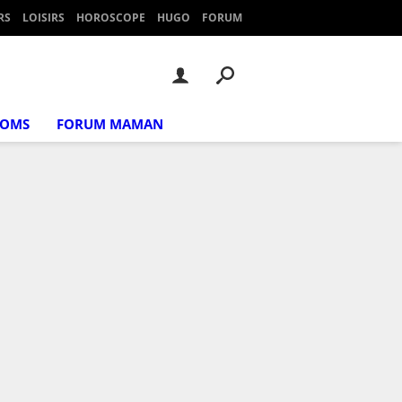
RS
LOISIRS
HOROSCOPE
HUGO
FORUM
NOMS
FORUM MAMAN