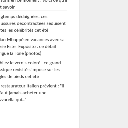
sons en ce moment : voici ce qu'il
t savoir
gtemps dédaignées, ces
ussures décontractées séduisent
tes les célébrités cet été
ian Mbappé en vacances avec sa
rie Ester Expósito : ce détail
rigue la Toile (photos)
liez le vernis coloré : ce grand
ssique revisité s'impose sur les
les de pieds cet été
restaurateur italien prévient : "il
faut jamais acheter une
zarella qui..."