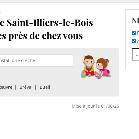
is
N
 Saint-Illiers-le-Bois
es près de chez vous
F
A
sœuvre
Bréval
Bueil
Mise à jour le 01/06/26