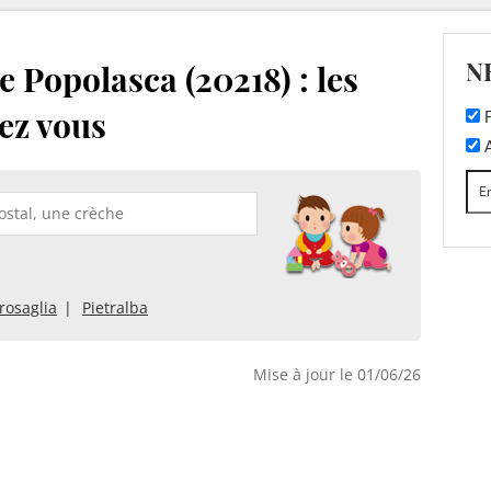
N
 Popolasca (20218) : les
ez vous
F
A
rosaglia
Pietralba
Mise à jour le 01/06/26