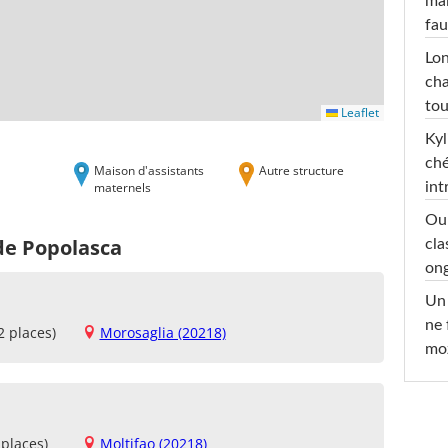
mai
fau
Lon
cha
tou
Leaflet
Kyl
ché
Maison d'assistants
Autre structure
maternels
int
Oub
de Popolasca
cla
ong
Un 
ne 
2 places)
Morosaglia (20218)
moz
places)
Moltifao (20218)