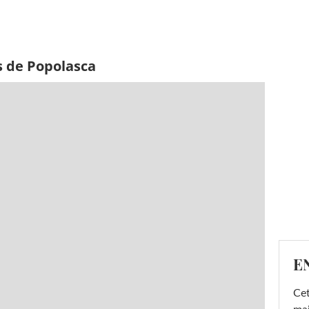
s de Popolasca
E
Cet