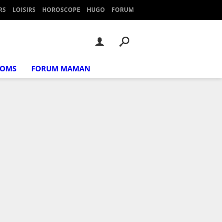
RS
LOISIRS
HOROSCOPE
HUGO
FORUM
NOMS
FORUM MAMAN