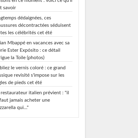
sons en ce moment : voici ce qu'il
t savoir
gtemps dédaignées, ces
ussures décontractées séduisent
tes les célébrités cet été
ian Mbappé en vacances avec sa
rie Ester Expósito : ce détail
rigue la Toile (photos)
liez le vernis coloré : ce grand
ssique revisité s'impose sur les
les de pieds cet été
restaurateur italien prévient : "il
faut jamais acheter une
zarella qui..."