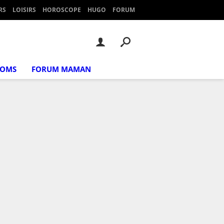
RS
LOISIRS
HOROSCOPE
HUGO
FORUM
NOMS
FORUM MAMAN