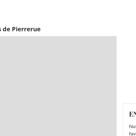
s de Pierrerue
E
Nut
fav