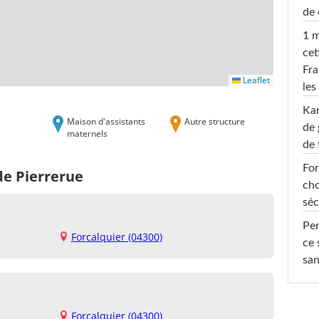
de 
1 m
cet
Fra
Leaflet
les
Ka
Maison d'assistants
Autre structure
de 
maternels
de 
For
de Pierrerue
cho
séc
Per
Forcalquier (04300)
ce 
san
Forcalquier (04300)