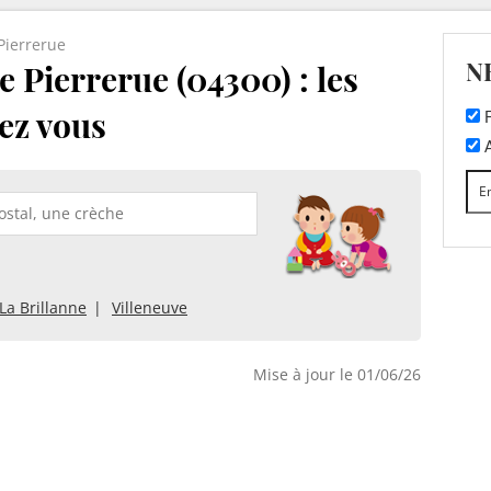
Pierrerue
N
 Pierrerue (04300) : les
ez vous
F
A
La Brillanne
Villeneuve
Mise à jour le 01/06/26