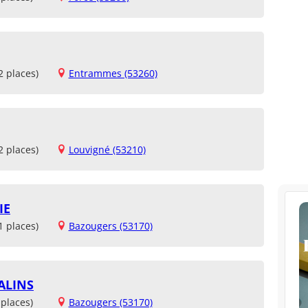
2 places)
Entrammes (53260)
2 places)
Louvigné (53210)
IE
1 places)
Bazougers (53170)
ALINS
places)
Bazougers (53170)