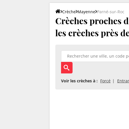
Crèche
Mayenne
Parné-sur-Roc
Crèches proches d
les crèches près d
Voir les crèches à :
Forcé
Entr