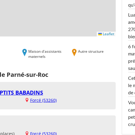
qu'
Lu
amo
270
Leaflet
bi
6 f
Maison d'assistants
Autre structure
ma
maternels
pré
sa
de Parné-sur-Roc
Cet
le 
 PTITS BABADINS
de 
Forcé (53260)
Vou
cam
pet
cru
places)
Forcé (53260)