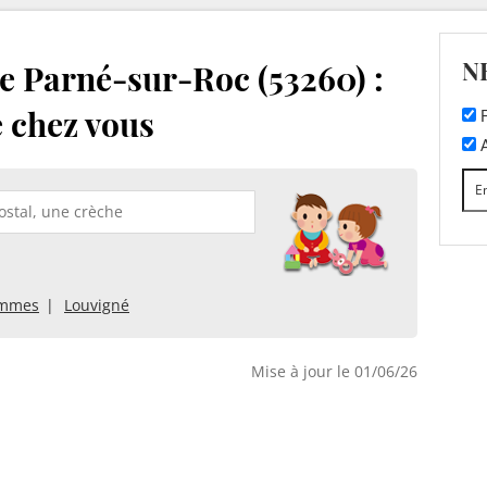
N
e Parné-sur-Roc (53260) :
e chez vous
F
A
ammes
Louvigné
Mise à jour le 01/06/26