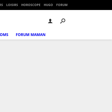
RS
LOISIRS
HOROSCOPE
HUGO
FORUM
NOMS
FORUM MAMAN