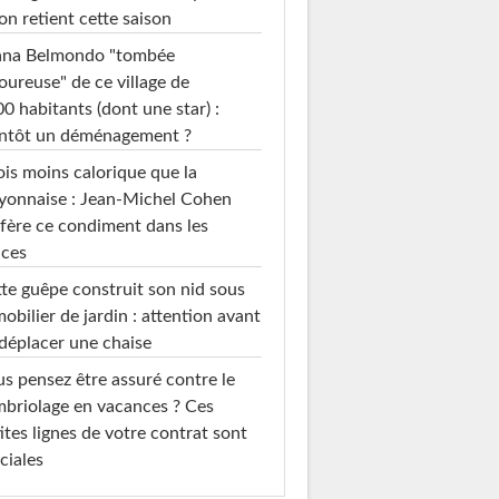
on retient cette saison
ana Belmondo "tombée
ureuse" de ce village de
0 habitants (dont une star) :
entôt un déménagement ?
ois moins calorique que la
yonnaise : Jean-Michel Cohen
fère ce condiment dans les
uces
te guêpe construit son nid sous
mobilier de jardin : attention avant
déplacer une chaise
s pensez être assuré contre le
briolage en vacances ? Ces
ites lignes de votre contrat sont
ciales