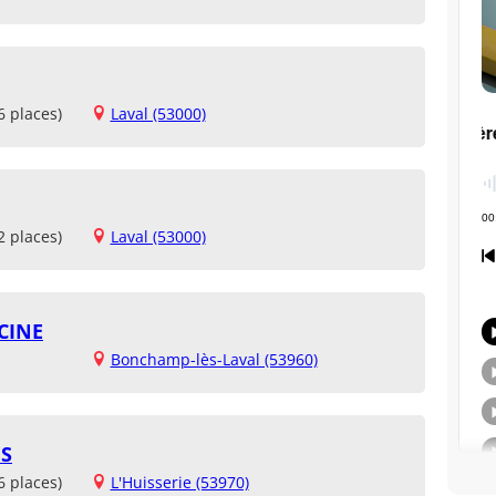
6 places)
Laval (53000)
2 places)
Laval (53000)
CINE
Bonchamp-lès-Laval (53960)
ES
6 places)
L'Huisserie (53970)