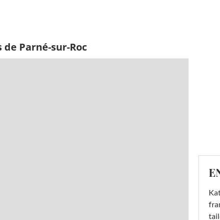
s de Parné-sur-Roc
E
Kat
fra
tai