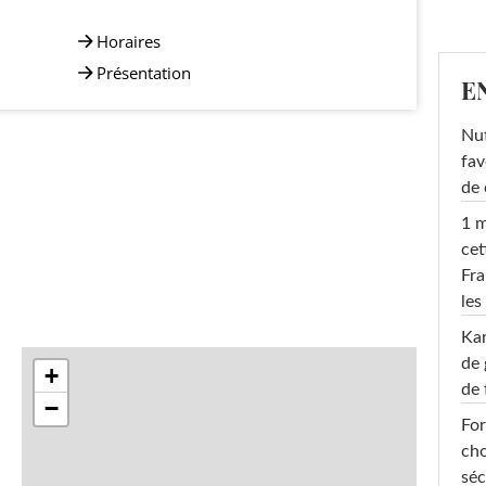
Horaires
Présentation
E
Nut
fav
de 
1 m
cet
Fra
les
Ka
de 
+
de 
−
For
cho
séc