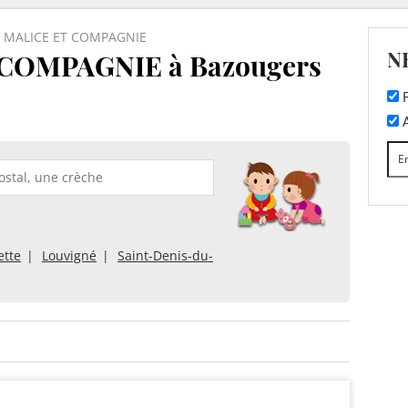
MALICE ET COMPAGNIE
N
COMPAGNIE à Bazougers
F
A
ette
Louvigné
Saint-Denis-du-