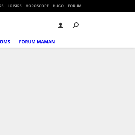
RS
LOISIRS
HOROSCOPE
HUGO
FORUM
NOMS
FORUM MAMAN