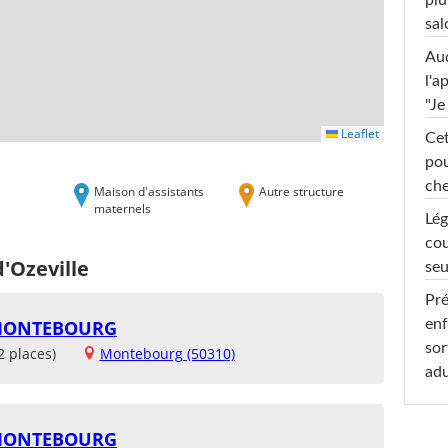
plu
sal
Au
l'a
"Je
Leaflet
Cet
pou
che
Maison d'assistants
Autre structure
maternels
Lég
cou
d'Ozeville
seu
Pré
 MONTEBOURG
enf
sor
2 places)
Montebourg (50310)
adu
 MONTEBOURG