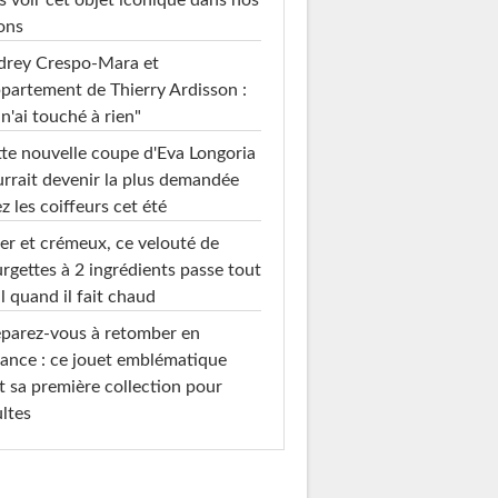
s voir cet objet iconique dans nos
ons
drey Crespo-Mara et
ppartement de Thierry Ardisson :
 n'ai touché à rien"
te nouvelle coupe d'Eva Longoria
rrait devenir la plus demandée
z les coiffeurs cet été
er et crémeux, ce velouté de
rgettes à 2 ingrédients passe tout
l quand il fait chaud
parez-vous à retomber en
ance : ce jouet emblématique
t sa première collection pour
ltes