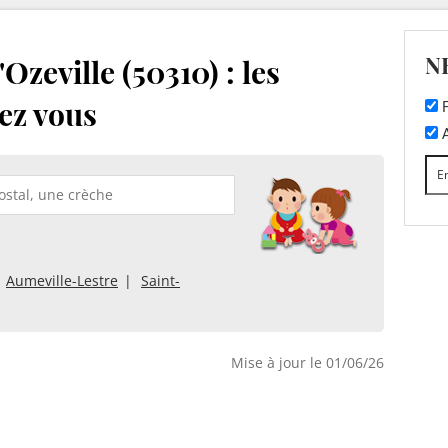
N
zeville (50310) : les
ez vous
F
A
Aumeville-Lestre
Saint-
Mise à jour le 01/06/26