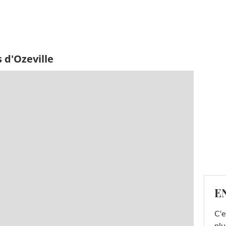
 d'Ozeville
E
C'e