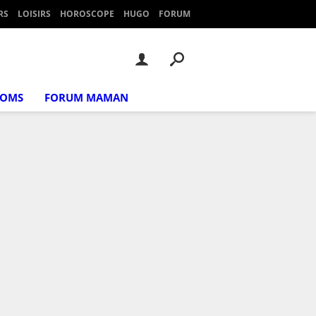
RS
LOISIRS
HOROSCOPE
HUGO
FORUM
NOMS
FORUM MAMAN