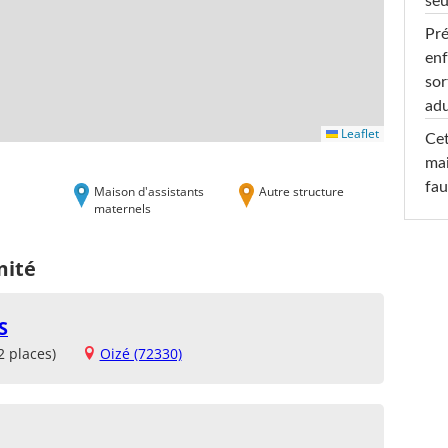
seu
Pré
enf
sor
adu
Leaflet
Cet
mai
fau
Maison d'assistants
Autre structure
maternels
mité
S
2 places)
Oizé (72330)