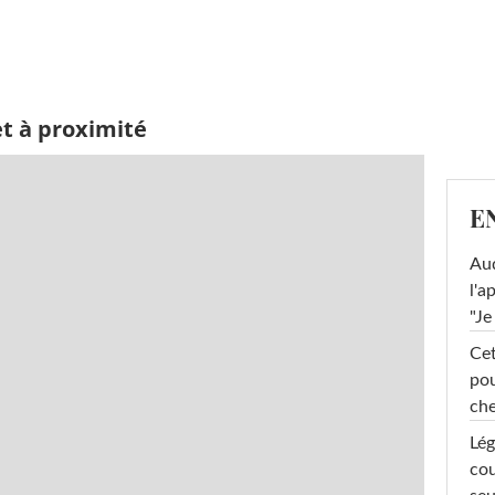
et à proximité
E
Au
l'a
"Je
Cet
pou
che
Lég
cou