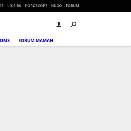
RS
LOISIRS
HOROSCOPE
HUGO
FORUM
NOMS
FORUM MAMAN