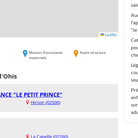
sal
Au
l'a
"Je
Leaflet
Cet
pou
Maison d'assistants
Autre structure
che
maternels
Lég
cou
d'Ohis
seu
Pré
NCE "LE PETIT PRINCE"
enf
Hirson (02500)
sor
adu
La Capelle (02260)