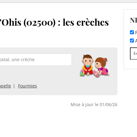
N
Ohis (02500) : les crèches
F
A
apelle
Fourmies
Mise à jour le 01/06/26