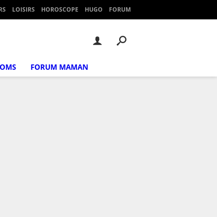
RS
LOISIRS
HOROSCOPE
HUGO
FORUM
NOMS
FORUM MAMAN