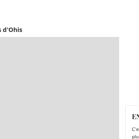
s d'Ohis
E
C'e
plu