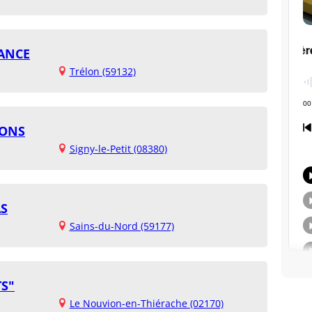
FANCE
Trélon (59132)
SONS
Signy-le-Petit (08380)
AS
Sains-du-Nord (59177)
TS"
Le Nouvion-en-Thiérache (02170)