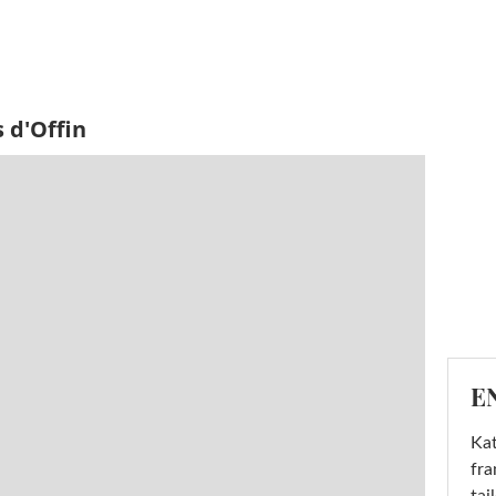
 d'Offin
E
Kat
fra