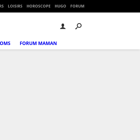
RS
LOISIRS
HOROSCOPE
HUGO
FORUM
NOMS
FORUM MAMAN