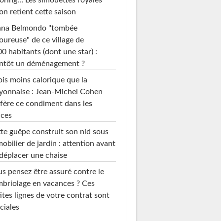
loring… Les silhouettes royales
on retient cette saison
ana Belmondo "tombée
ureuse" de ce village de
0 habitants (dont une star) :
entôt un déménagement ?
ois moins calorique que la
yonnaise : Jean-Michel Cohen
fère ce condiment dans les
uces
te guêpe construit son nid sous
mobilier de jardin : attention avant
déplacer une chaise
s pensez être assuré contre le
briolage en vacances ? Ces
ites lignes de votre contrat sont
ciales