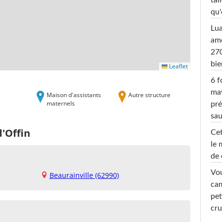
tai
qu'
Lu
amo
270
bi
Leaflet
6 f
ma
Maison d'assistants
Autre structure
maternels
pré
sa
d'Offin
Cet
le 
de 
Vou
Beaurainville (62990)
cam
pet
cru