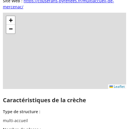
Site Web :
https://couserans-pyrenees.fr/multiaccueil-de-
mercenac/
+
−
Leaflet
Caractéristiques de la crèche
Type de structure :
multi-accueil