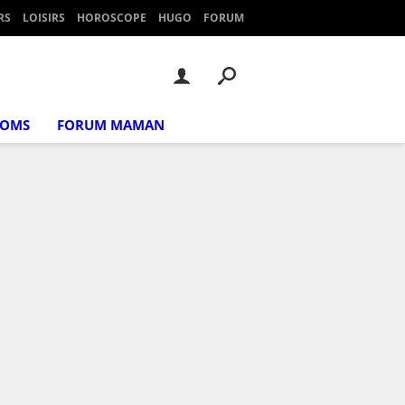
RS
LOISIRS
HOROSCOPE
HUGO
FORUM
NOMS
FORUM MAMAN