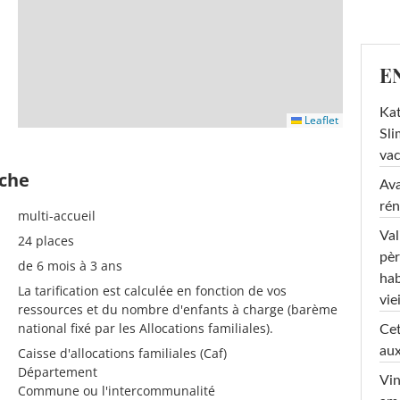
E
Kat
Leaflet
Sli
va
èche
Ava
rén
multi-accueil
Val
24 places
pèr
de 6 mois à 3 ans
hab
La tarification est calculée en fonction de vos
viei
ressources et du nombre d'enfants à charge (barème
national fixé par les Allocations familiales).
Cet
aux
Caisse d'allocations familiales (Caf)
Département
Vin
Commune ou l'intercommunalité