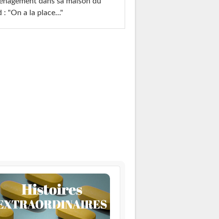
énagement dans sa maison du
 : "On a la place..."