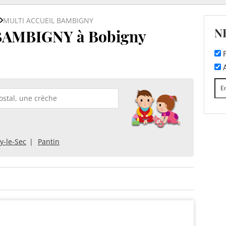
MULTI ACCUEIL BAMBIGNY
N
AMBIGNY à Bobigny
F
A
y-le-Sec
Pantin