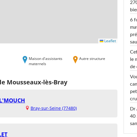
270
bi
6 f
ma
pré
Leaflet
sa
Cet
Maison d'assistants
Autre structure
le 
maternels
de 
Vou
 de Mousseaux-lès-Bray
cam
pet
cru
IL'MOUCH
Bray-sur-Seine (77480)
Dr 
40 
san
LET