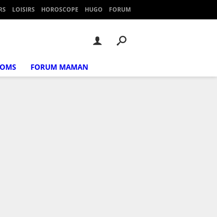
RS
LOISIRS
HOROSCOPE
HUGO
FORUM
NOMS
FORUM MAMAN