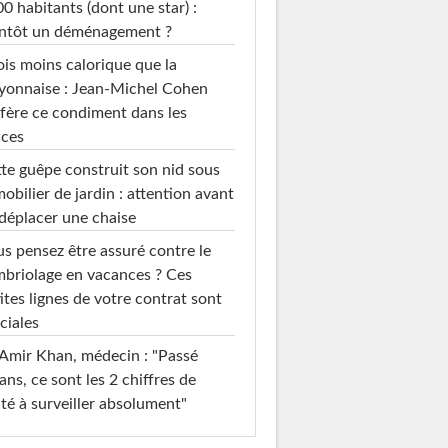
0 habitants (dont une star) :
entôt un déménagement ?
ois moins calorique que la
yonnaise : Jean-Michel Cohen
fère ce condiment dans les
uces
te guêpe construit son nid sous
mobilier de jardin : attention avant
déplacer une chaise
s pensez être assuré contre le
briolage en vacances ? Ces
ites lignes de votre contrat sont
ciales
Amir Khan, médecin : "Passé
ans, ce sont les 2 chiffres de
té à surveiller absolument"