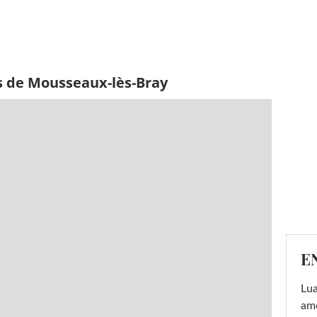
s de Mousseaux-lès-Bray
E
Lu
amo