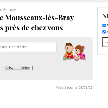
-lès-Bray
N
de Mousseaux-lès-Bray
es près de chez vous
F
A
Grisy-sur-Seine
Mise à jour le 01/06/26