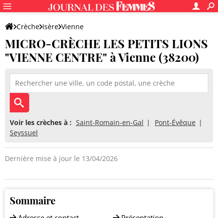
Crèche
Isère
Vienne
MICRO-CRÈCHE LES PETITS LIONS
MICRO-CRÈCHE LES PETITS LIONS "VIENNE CENTRE"
"VIENNE CENTRE" à Vienne (38200)
Voir les crèches à :
Saint-Romain-en-Gal
Pont-Évêque
Seyssuel
Dernière mise à jour le 13/04/2026
Sommaire
Adresse et contact
Présentation