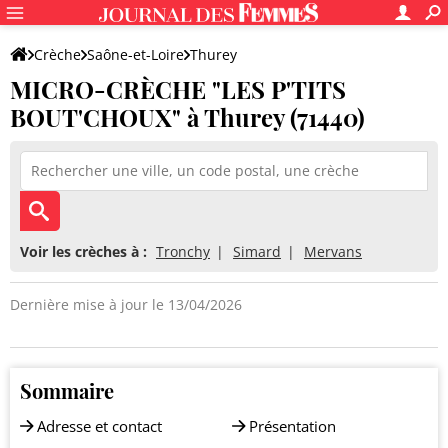
Crèche
Saône-et-Loire
Thurey
MICRO-CRÈCHE "LES P'TITS
MICRO-CRÈCHE "LES P'TITS BOUT'CHOUX"
BOUT'CHOUX" à Thurey (71440)
Voir les crèches à :
Tronchy
Simard
Mervans
Dernière mise à jour le 13/04/2026
Sommaire
Adresse et contact
Présentation