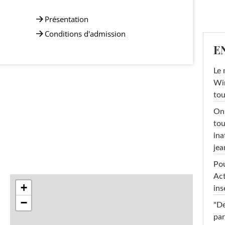
Présentation
Conditions d'admission
E
Le 
Win
tou
On 
tou
ina
jea
Pou
Act
+
ins
−
"De
par