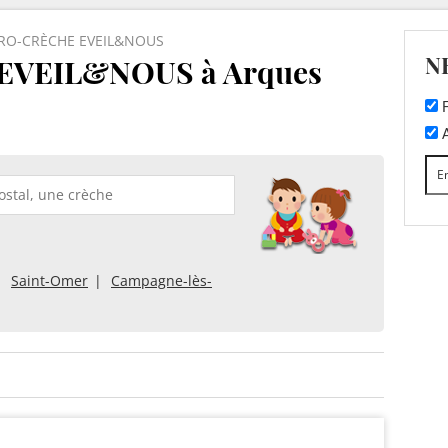
RO-CRÈCHE EVEIL&NOUS
N
VEIL&NOUS à Arques
F
A
Saint-Omer
Campagne-lès-