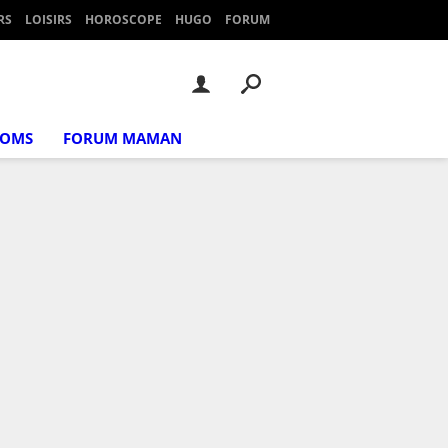
RS
LOISIRS
HOROSCOPE
HUGO
FORUM
NOMS
FORUM MAMAN