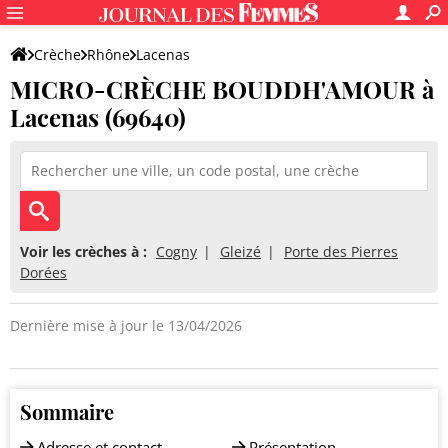
Crèche
Rhône
Lacenas
MICRO-CRÈCHE BOUDDH'AMOUR à
MICRO-CRÈCHE BOUDDH'AMOUR
Lacenas (69640)
Voir les crèches à :
Cogny
Gleizé
Porte des Pierres
Dorées
Dernière mise à jour le 13/04/2026
Sommaire
Adresse et contact
Présentation