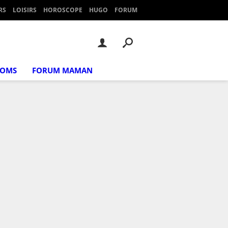
RS
LOISIRS
HOROSCOPE
HUGO
FORUM
NOMS
FORUM MAMAN