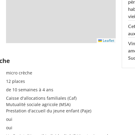
pèr
hab
viei
Cet
aux
Leaflet
Vin
am
Sud
èche
micro crèche
12 places
de 10 semaines à 4 ans
Caisse d'allocations familiales (Caf)
Mutualité sociale agricole (MSA)
Prestation d'accueil du jeune enfant (Paje)
oui
oui