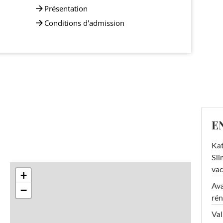
Présentation
Conditions d'admission
E
Kat
Sli
va
+
Ava
−
rén
Val