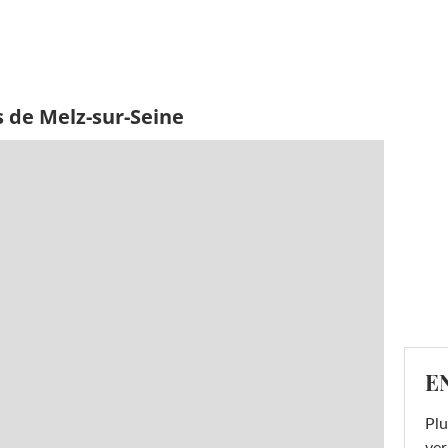
 de Melz-sur-Seine
E
Plu