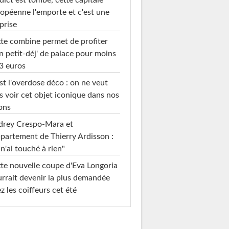
dict est tombé, cette capitale
opéenne l'emporte et c'est une
prise
te combine permet de profiter
n petit-déj' de palace pour moins
3 euros
st l'overdose déco : on ne veut
s voir cet objet iconique dans nos
ons
drey Crespo-Mara et
ppartement de Thierry Ardisson :
 n'ai touché à rien"
te nouvelle coupe d'Eva Longoria
rrait devenir la plus demandée
z les coiffeurs cet été