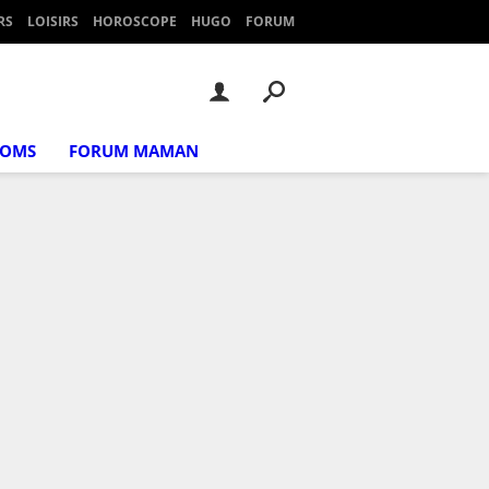
RS
LOISIRS
HOROSCOPE
HUGO
FORUM
NOMS
FORUM MAMAN