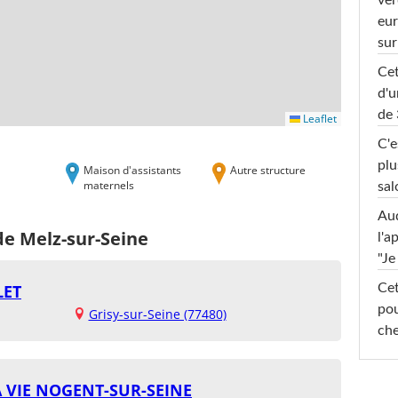
ver
eur
sur
Cet
d'u
de 
Leaflet
C'e
plu
Maison d'assistants
Autre structure
maternels
sal
Au
de Melz-sur-Seine
l'a
"Je
LET
Cet
pou
Grisy-sur-Seine (77480)
che
 VIE NOGENT-SUR-SEINE