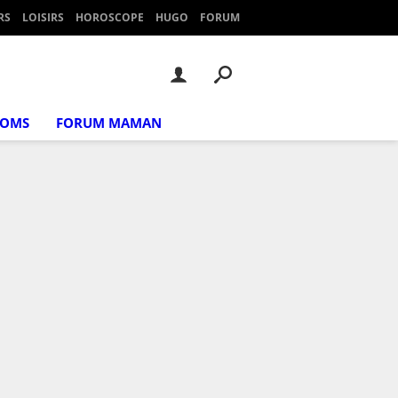
RS
LOISIRS
HOROSCOPE
HUGO
FORUM
NOMS
FORUM MAMAN