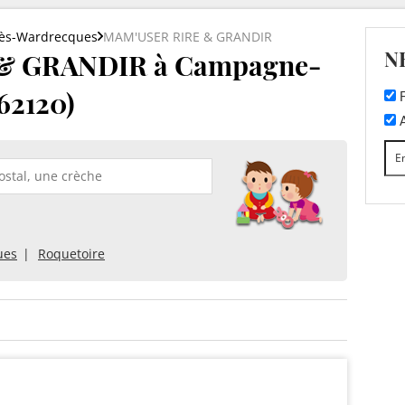
ès-Wardrecques
MAM'USER RIRE & GRANDIR
N
& GRANDIR à Campagne-
62120)
F
A
ues
Roquetoire