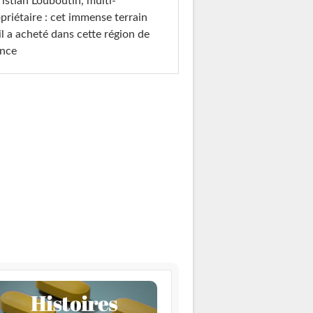
istian Louboutin, multi-
priétaire : cet immense terrain
il a acheté dans cette région de
ance