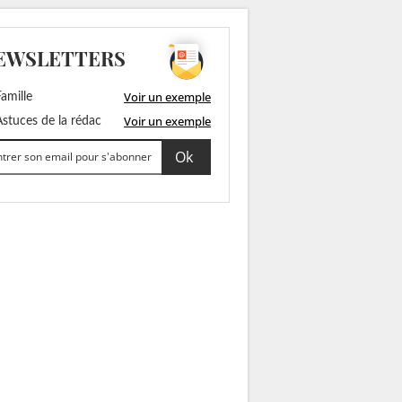
EWSLETTERS
Voir un exemple
amille
Voir un exemple
stuces de la rédac