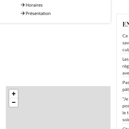
Horaires
Présentation
E
Ce 
sav
cul
Les
règ
ave
Pas
pât
+
"Je
−
pos
le 
soi