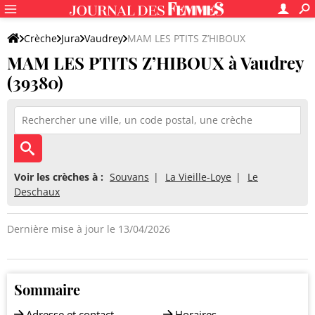
Crèche
Jura
Vaudrey
MAM LES PTITS Z’HIBOUX
MAM LES PTITS Z’HIBOUX à Vaudrey
(39380)
Voir les crèches à :
Souvans
La Vieille-Loye
Le
Deschaux
Dernière mise à jour le 13/04/2026
Sommaire
Adresse et contact
Horaires