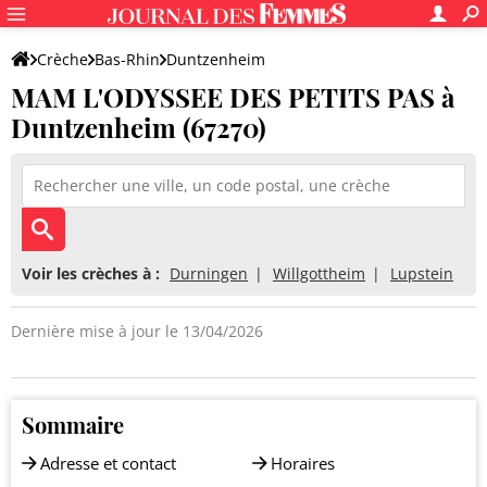
Crèche
Bas-Rhin
Duntzenheim
MAM L'ODYSSEE DES PETITS PAS à
MAM L'ODYSSEE DES PETITS PAS
Duntzenheim (67270)
Voir les crèches à :
Durningen
Willgottheim
Lupstein
Dernière mise à jour le 13/04/2026
Sommaire
Adresse et contact
Horaires