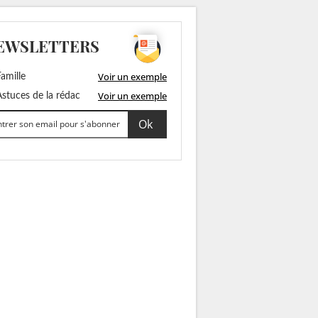
EWSLETTERS
Voir un exemple
amille
Voir un exemple
stuces de la rédac