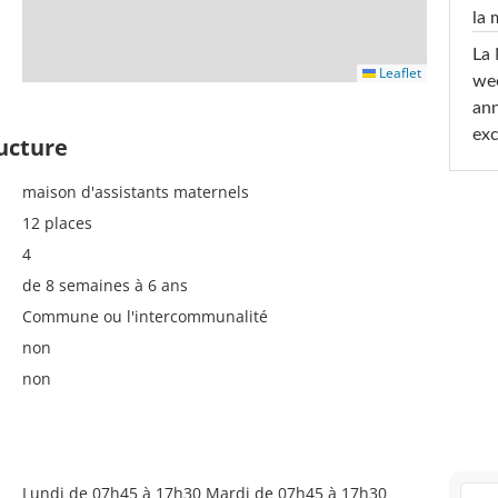
la
La 
Leaflet
wee
ann
exc
ructure
maison d'assistants maternels
12 places
4
de 8 semaines à 6 ans
Commune ou l'intercommunalité
non
non
Lundi de 07h45 à 17h30 Mardi de 07h45 à 17h30