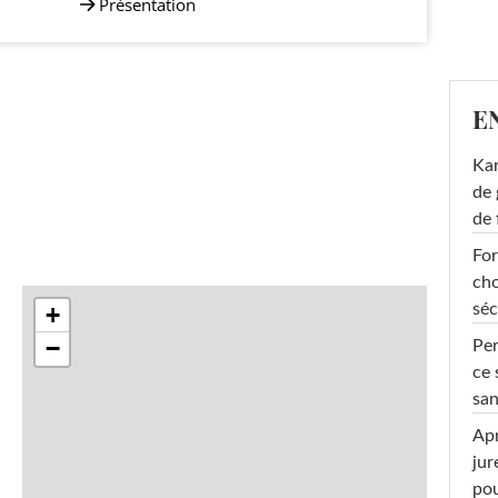
Présentation
E
Ka
de 
de 
For
cho
séc
+
−
Per
ce 
san
Apr
jur
pou