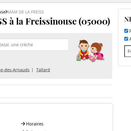
use
MAM DE LA FREISS
N
 à la Freissinouse (05000)
F
A
he-des-Arnauds
Tallard
Horaires