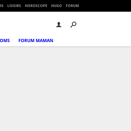
RS
LOISIRS
HOROSCOPE
HUGO
FORUM
NOMS
FORUM MAMAN