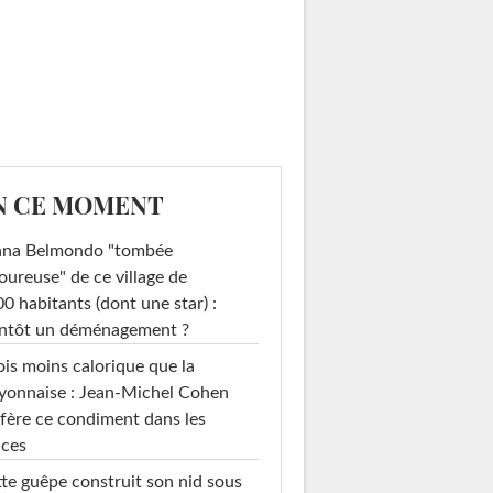
N CE MOMENT
ana Belmondo "tombée
ureuse" de ce village de
0 habitants (dont une star) :
entôt un déménagement ?
ois moins calorique que la
yonnaise : Jean-Michel Cohen
fère ce condiment dans les
uces
te guêpe construit son nid sous