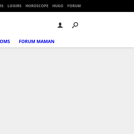
RS
LOISIRS
HOROSCOPE
HUGO
FORUM
NOMS
FORUM MAMAN