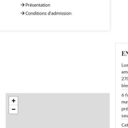
Présentation
Conditions d'admission
E
Lu
amo
270
bi
6 f
+
ma
−
pré
sa
Cet