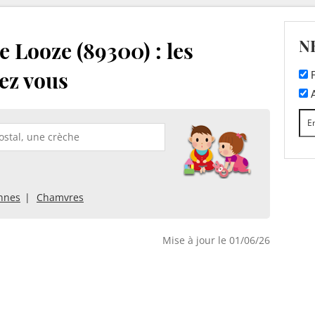
N
 Looze (89300) : les
ez vous
F
A
nnes
Chamvres
Mise à jour le 01/06/26