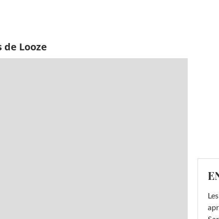
s de Looze
E
Les
apr