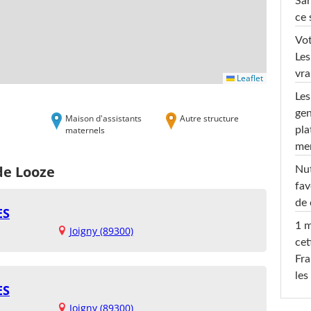
Sar
ce 
Vot
Les
vra
Leaflet
Les
gen
Maison d'assistants
Autre structure
maternels
pla
men
de Looze
Nut
fav
de 
ES
1 m
Joigny (89300)
cet
Fra
les
ES
Joigny (89300)