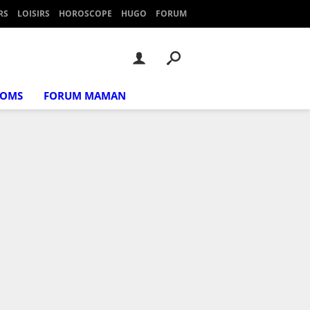
RS
LOISIRS
HOROSCOPE
HUGO
FORUM
NOMS
FORUM MAMAN