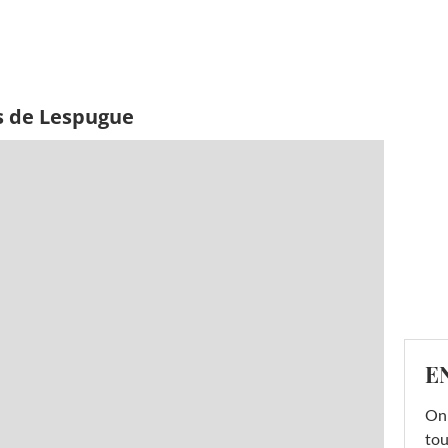
s de Lespugue
E
On 
tou