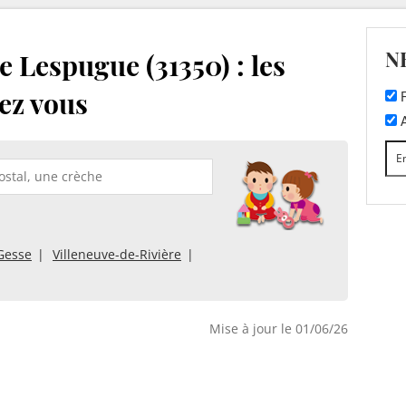
N
 Lespugue (31350) : les
ez vous
F
A
Gesse
Villeneuve-de-Rivière
Mise à jour le 01/06/26