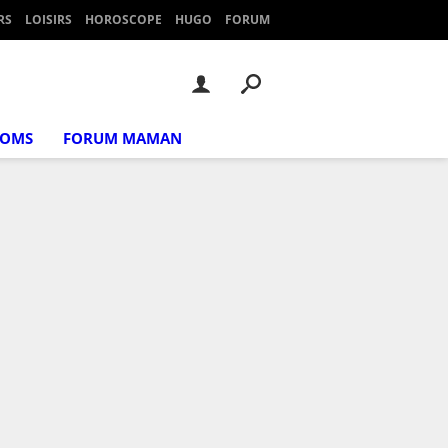
RS
LOISIRS
HOROSCOPE
HUGO
FORUM
NOMS
FORUM MAMAN