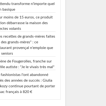
ttendu transforme n'importe quel
n basique
r moins de 15 euros, ce produit
ion débarrasse la maison des
ectes volants
s recettes de grands-mères faites
 des grands-mères" : ce
taurant provençal n'emploie que
 seniors
ène de Fougerolles, franche sur
fille autiste : "Je le vivais très mal"
 fashionistas l'ont abandonné
ès des années de succès : Giulia
kozy continue pourtant de porter
sac français à 820 €