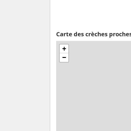
Carte des crèches proche
+
−