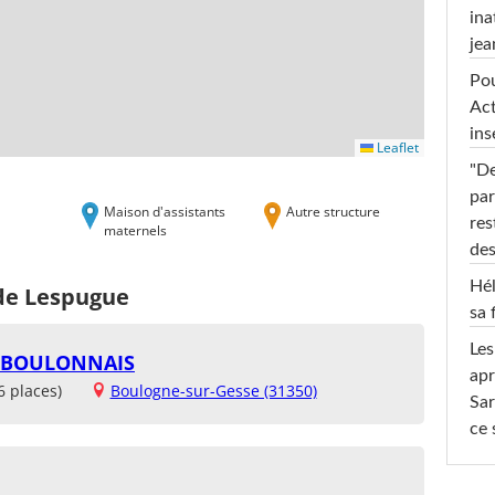
ina
jea
Pou
Act
ins
Leaflet
"De
par
Maison d'assistants
Autre structure
res
maternels
des
Hél
 de Lespugue
sa 
Les
U BOULONNAIS
apr
6 places)
Boulogne-sur-Gesse (31350)
Sar
ce 