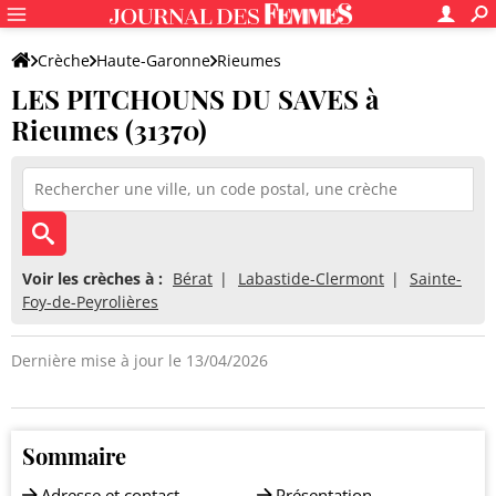
Crèche
Haute-Garonne
Rieumes
LES PITCHOUNS DU SAVES à
LES PITCHOUNS DU SAVES
Rieumes (31370)
Voir les crèches à :
Bérat
Labastide-Clermont
Sainte-
Foy-de-Peyrolières
Dernière mise à jour le 13/04/2026
Sommaire
Adresse et contact
Présentation