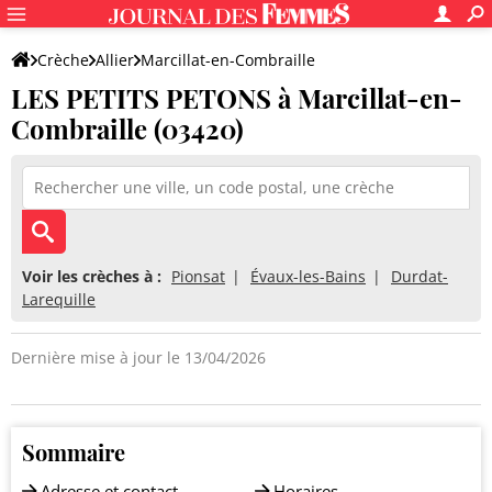
Crèche
Allier
Marcillat-en-Combraille
LES PETITS PETONS à Marcillat-en-
LES PETITS PETONS
Combraille (03420)
Voir les crèches à :
Pionsat
Évaux-les-Bains
Durdat-
Larequille
Dernière mise à jour le 13/04/2026
Sommaire
Adresse et contact
Horaires