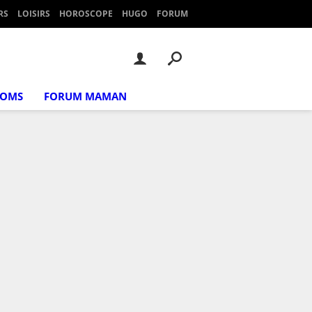
RS
LOISIRS
HOROSCOPE
HUGO
FORUM
NOMS
FORUM MAMAN