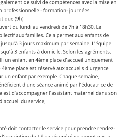
 également de suivi de compétences avec la mise en
n professionnelle - formation- journées
atique (9h)
ouvert du lundi au vendredi de 7h à 18h30. Le
llectif aux familles. Cela permet aux enfants de
té jusqu'à 3 jours maximum par semaine. L'équipe
usqu'à 3 enfants à domicile. Selon les agréments,
lli un enfant en 4ème place d'accueil uniquement
te 4ème place est réservé aux accueils d'urgence
r un enfant par exemple. Chaque semaine,
énéficient d'une séance animé par l'éducatrice de
le est d'accompagner l'assistant maternel dans son
 d'accueil du service,
epté doit contacter le service pour prendre rendez-
r d'inscription doit être récupéré en amont par la