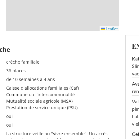
Leaflet
E
èche
Kat
crèche familiale
Sli
36 places
va
de 10 semaines à 4 ans
Ava
Caisse d'allocations familiales (Caf)
rén
Commune ou l'intercommunalité
Mutualité sociale agricole (MSA)
Val
Prestation de service unique (PSU)
pèr
oui
hab
viei
oui
La structure veille au "vivre ensemble". Un accès
Cet