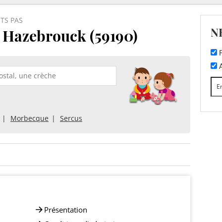
ITS PAS
N
 Hazebrouck (59190)
F
A
Morbecque
Sercus
Présentation