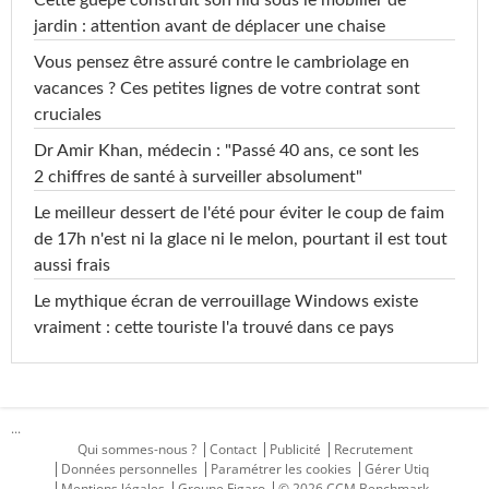
Cette guêpe construit son nid sous le mobilier de
jardin : attention avant de déplacer une chaise
Vous pensez être assuré contre le cambriolage en
vacances ? Ces petites lignes de votre contrat sont
cruciales
Dr Amir Khan, médecin : "Passé 40 ans, ce sont les
2 chiffres de santé à surveiller absolument"
Le meilleur dessert de l'été pour éviter le coup de faim
de 17h n'est ni la glace ni le melon, pourtant il est tout
aussi frais
Le mythique écran de verrouillage Windows existe
vraiment : cette touriste l'a trouvé dans ce pays
...
Qui sommes-nous ?
Contact
Publicité
Recrutement
Données personnelles
Paramétrer les cookies
Gérer Utiq
Mentions légales
Groupe Figaro
© 2026 CCM Benchmark