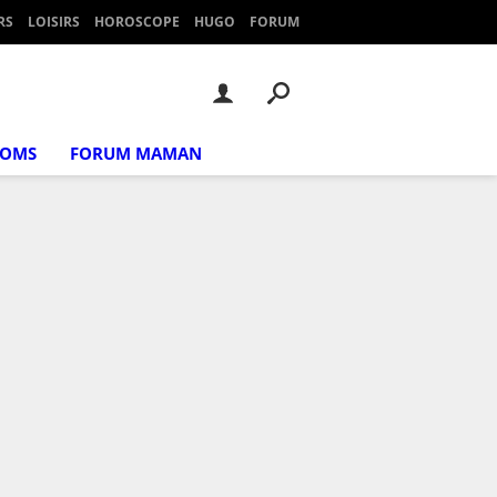
RS
LOISIRS
HOROSCOPE
HUGO
FORUM
NOMS
FORUM MAMAN