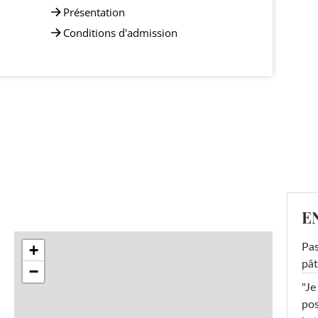
Présentation
Conditions d'admission
E
+
Pas
pât
−
"Je
pos