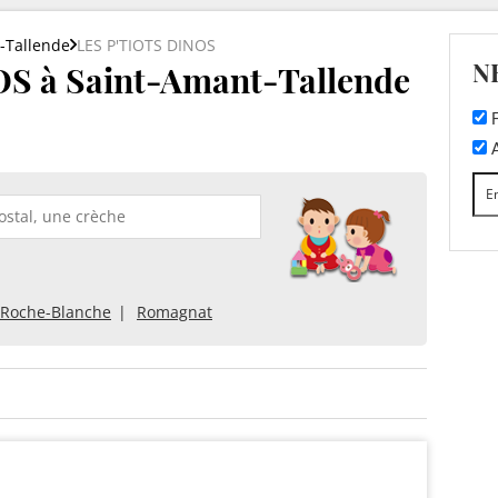
-Tallende
LES P'TIOTS DINOS
N
S à Saint-Amant-Tallende
F
A
 Roche-Blanche
Romagnat