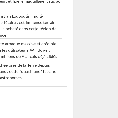
teint et fixe le maquillage jusqu'au
r
istian Louboutin, multi-
priétaire : cet immense terrain
il a acheté dans cette région de
ance
te arnaque massive et crédible
e les utilisateurs Windows :
 millions de Français déjà ciblés
hée près de la Terre depuis
ans : cette "quasi-lune" fascine
 astronomes