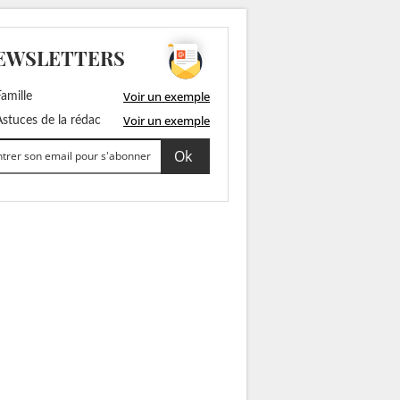
EWSLETTERS
Voir un exemple
amille
Voir un exemple
stuces de la rédac