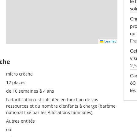
le 
soi
Chr
pro
qu'
Leaflet
Fr
Cet
vis
èche
2,5
micro crèche
Cac
12 places
60 
de 10 semaines à 4 ans
les
La tarification est calculée en fonction de vos
ressources et du nombre d'enfants à charge (barème
national fixé par les Allocations familiales).
Autres entités
oui