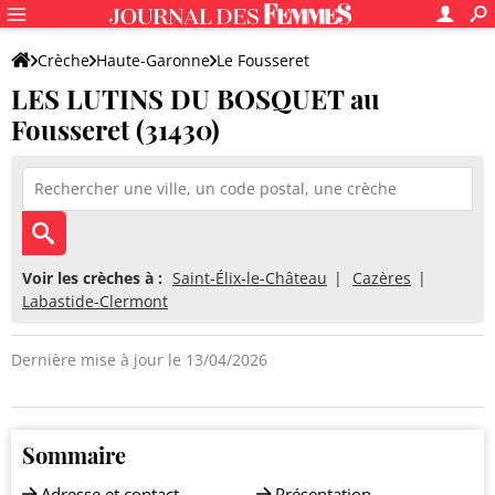
Crèche
Haute-Garonne
Le Fousseret
LES LUTINS DU BOSQUET au
LES LUTINS DU BOSQUET
Fousseret (31430)
Voir les crèches à :
Saint-Élix-le-Château
Cazères
Labastide-Clermont
Dernière mise à jour le 13/04/2026
Sommaire
Adresse et contact
Présentation