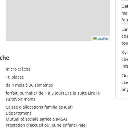
Cet
mai
fau
Lon
cha
Leaflet
tou
Kyl
èche
ché
int
micro crèche
Oub
10 places
cla
de 4 mois à 36 semaines
ong
forfait journalier de 1 à 5 joursLire la suite Lire la
suiteVoir moins
Caisse d'allocations familiales (Caf)
Département
Mutualité sociale agricole (MSA)
Prestation d'accueil du jeune enfant (Paje)