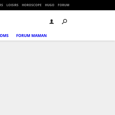
RS
LOISIRS
HOROSCOPE
HUGO
FORUM
NOMS
FORUM MAMAN