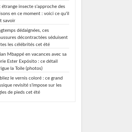
 étrange insecte s'approche des
sons en ce moment : voici ce qu'il
t savoir
gtemps dédaignées, ces
ussures décontractées séduisent
tes les célébrités cet été
ian Mbappé en vacances avec sa
rie Ester Expósito : ce détail
rigue la Toile (photos)
liez le vernis coloré : ce grand
ssique revisité s'impose sur les
les de pieds cet été