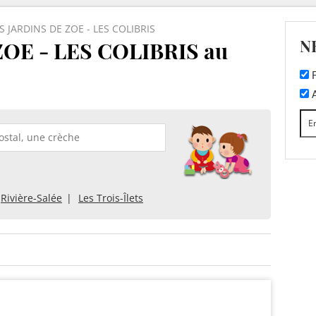
S JARDINS DE ZOE - LES COLIBRIS
N
ZOE - LES COLIBRIS au
F
A
Rivière-Salée
Les Trois-Îlets