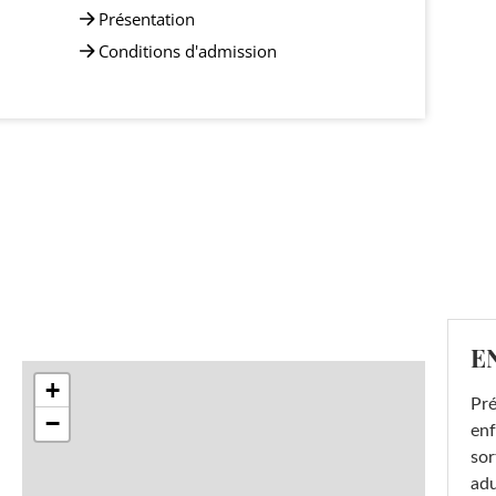
Présentation
Conditions d'admission
E
+
Pré
−
enf
sor
adu