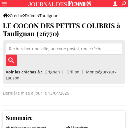
Crèche
Drôme
Taulignan
LE COCON DES PETITS COLIBRIS à
LE COCON DES PETITS COLIBRIS
Taulignan (26770)
Voir les crèches à :
Grignan
Grillon
Montségur-sur-
Lauzon
Dernière mise à jour le 13/04/2026
Sommaire
Adresse et contact
Horaires