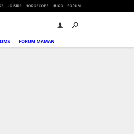
RS
LOISIRS
HOROSCOPE
HUGO
FORUM
NOMS
FORUM MAMAN