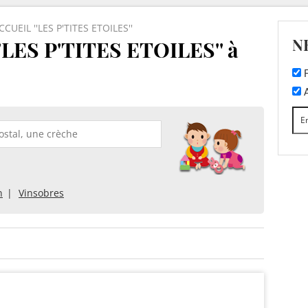
CUEIL ''LES P'TITES ETOILES''
N
LES P'TITES ETOILES'' à
F
A
n
Vinsobres