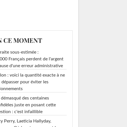
N CE MOMENT
raite sous-estimée :
000 Français perdent de l'argent
ause d'une erreur administrative
on : voici la quantité exacte à ne
 dépasser pour éviter les
llonnements
i démasqué des centaines
nfidèles juste en posant cette
stion : c'est infaillible
y Perry, Laeticia Hallyday,