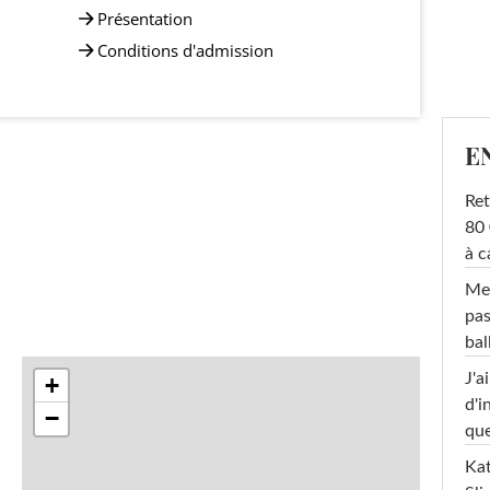
Présentation
Conditions d'admission
E
Ret
80 
à c
Mel
pas
ba
J'a
+
d'i
−
que
Kat