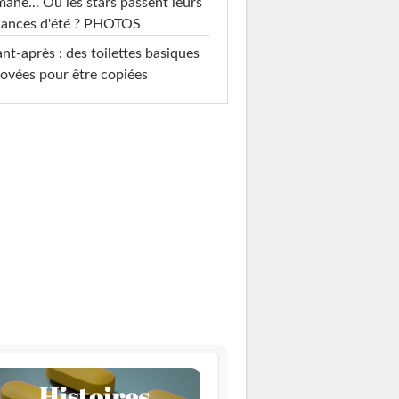
mane... Où les stars passent leurs
cances d'été ? PHOTOS
nt-après : des toilettes basiques
ovées pour être copiées