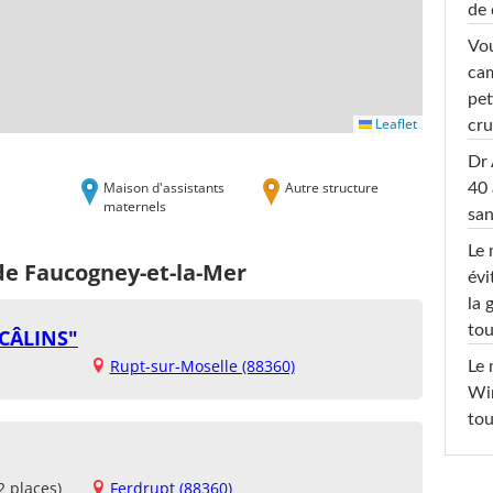
de 
Vou
cam
pet
Leaflet
cru
Dr 
Maison d'assistants
Autre structure
40 
maternels
san
Le 
de Faucogney-et-la-Mer
évi
la 
tou
 CÂLINS"
Rupt-sur-Moselle (88360)
Le 
Win
tou
2 places)
Ferdrupt (88360)