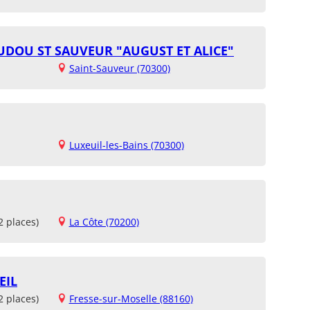
UDOU ST SAUVEUR "AUGUST ET ALICE"
Saint-Sauveur (70300)
Luxeuil-les-Bains (70300)
2 places)
La Côte (70200)
EIL
2 places)
Fresse-sur-Moselle (88160)