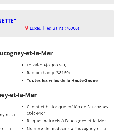
NETTE"
Luxeuil-les-Bains (70300)
cogney-et-la-Mer
Le Val-d'Ajol (88340)
Ramonchamp (88160)
Toutes les villes de la Haute-Saône
ney-et-la-Mer
Climat et historique météo de Faucogney-
et-la-Mer
y-et-la-
Risques naturels à Faucogney-et-la-Mer
-et-la-
Nombre de médecins à Faucogney-et-la-