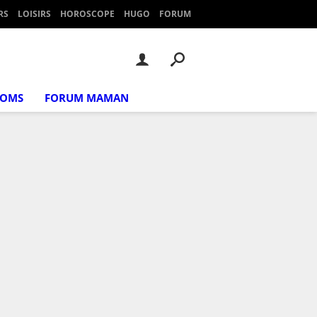
RS
LOISIRS
HOROSCOPE
HUGO
FORUM
NOMS
FORUM MAMAN