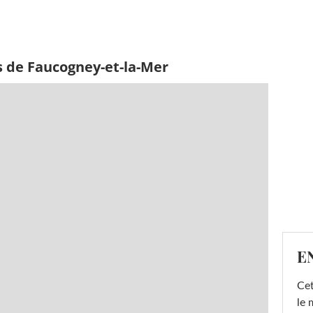
s de Faucogney-et-la-Mer
E
Cet
le 