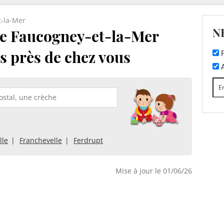
t-la-Mer
N
de Faucogney-et-la-Mer
es près de chez vous
F
A
lle
Franchevelle
Ferdrupt
Mise à jour le 01/06/26