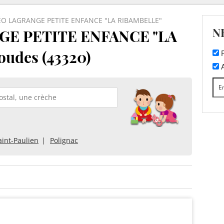
ÉO LAGRANGE PETITE ENFANCE "LA RIBAMBELLE"
N
GE PETITE ENFANCE "LA
udes (43320)
F
A
aint-Paulien
Polignac