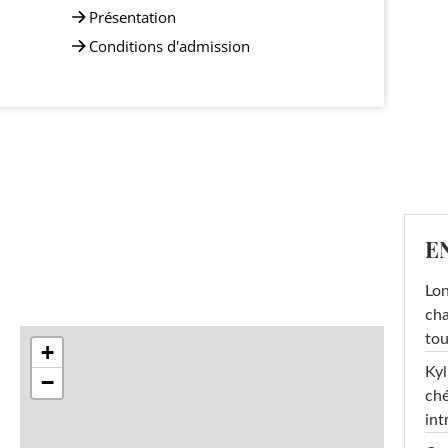
Présentation
Conditions d'admission
E
Lon
cha
tou
+
Kyl
−
ché
int