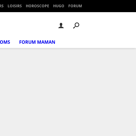
RS
LOISIRS
HOROSCOPE
HUGO
FORUM
NOMS
FORUM MAMAN