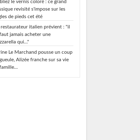
liez le vernis coloré : ce grand
ssique revisité s'impose sur les
les de pieds cet été
restaurateur italien prévient : "il
faut jamais acheter une
zarella qui..."
rine Le Marchand pousse un coup
gueule, Alizée franche sur sa vie
famille...