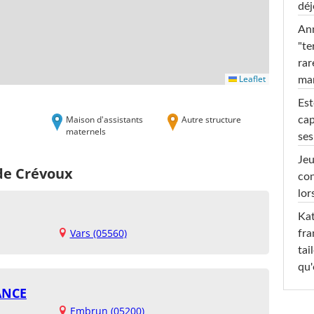
déj
Ann
"te
rar
Leaflet
ma
Est
Maison d'assistants
Autre structure
cap
maternels
ses
Jeu
 de Crévoux
con
lor
Kat
Vars (05560)
fra
tai
qu'
ANCE
Embrun (05200)