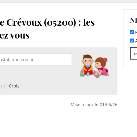
N
 Crévoux (05200) : les
ez vous
F
A
n
Crots
Mise à jour le 01/06/26