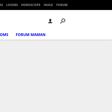
RS
LOISIRS
HOROSCOPE
HUGO
FORUM
NOMS
FORUM MAMAN