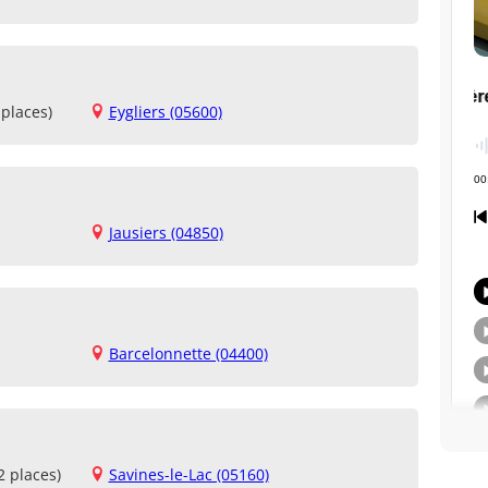
places)
Eygliers (05600)
Jausiers (04850)
Barcelonnette (04400)
2 places)
Savines-le-Lac (05160)