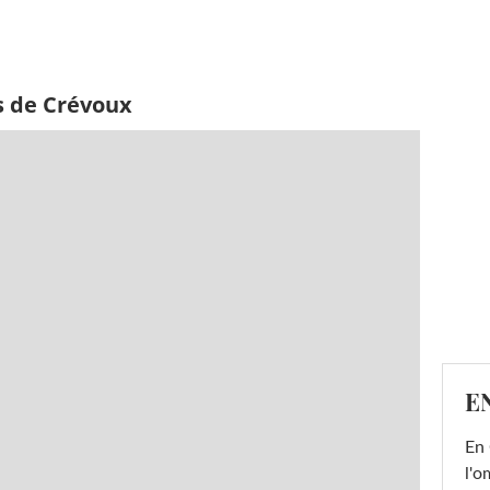
s de Crévoux
E
En 
l'o