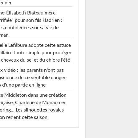
euner
e-Élisabeth Blateau mère
rrifiée" pour son fils Hadrien :
es confidences sur sa vie de
man
elle Lefébure adopte cette astuce
illaire toute simple pour protéger
 cheveux du sel et du chlore l'été
x vidéo : les parents n'ont pas
science de ce véritable danger
s d'une partie en ligne
e Middleton dans une création
nçaise, Charlene de Monaco en
loring… Les silhouettes royales
on retient cette saison