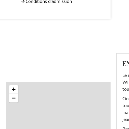
Conditions d'admission
E
Le 
Win
+
tou
−
On 
tou
ina
jea
Pou