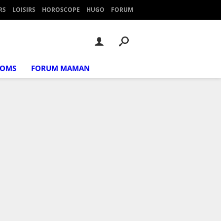
RS
LOISIRS
HOROSCOPE
HUGO
FORUM
NOMS
FORUM MAMAN