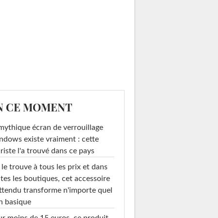
N CE MOMENT
mythique écran de verrouillage
dows existe vraiment : cette
riste l'a trouvé dans ce pays
le trouve à tous les prix et dans
tes les boutiques, cet accessoire
ttendu transforme n'importe quel
n basique
r moins de 15 euros, ce produit