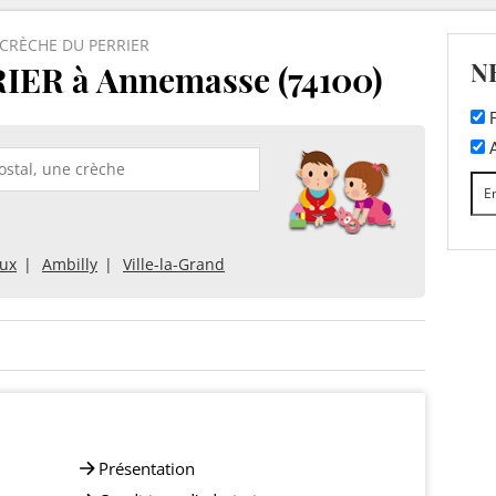
CRÈCHE DU PERRIER
N
ER à Annemasse (74100)
F
A
ux
Ambilly
Ville-la-Grand
Présentation