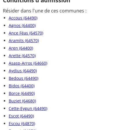
Conditions d'admission
Résider dans l'une de ces communes :
Accous (64490)
Agnos (64400)
Ance Féas (64570)
Aramits (64570)
Aren (64400)
Arette (64570)
Asasp-Arros (64660)
Aydius (64490)
Bedous (64490)
Bidos (64400)
Borce (64490)
Buziet (64680)
Cette-Eygun (64490)
Escot (64490)
Escou (64870)