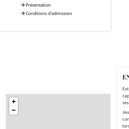
Présentation
Conditions d'admission
E
Est
cap
+
ses
−
Jeu
con
lor