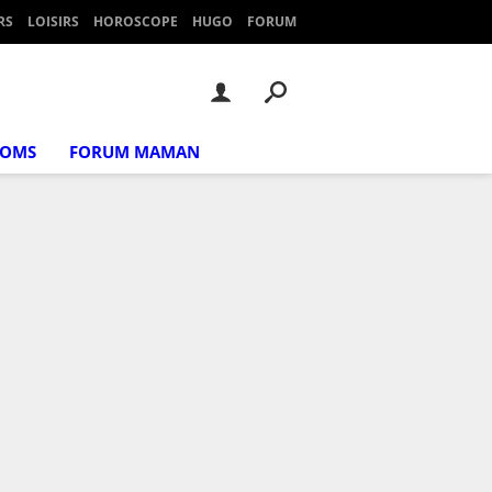
RS
LOISIRS
HOROSCOPE
HUGO
FORUM
NOMS
FORUM MAMAN