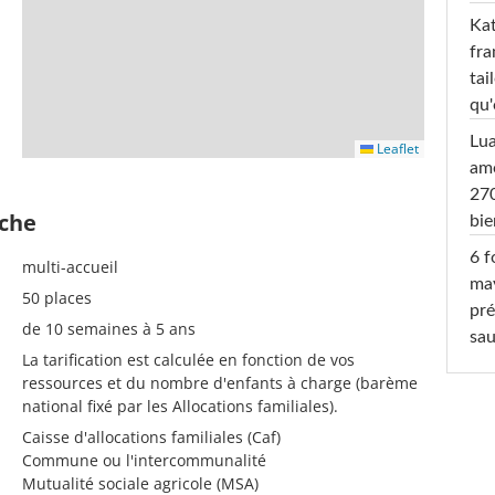
Kat
fra
tai
qu'
Lu
Leaflet
amo
270
èche
bi
6 f
multi-accueil
ma
50 places
pré
de 10 semaines à 5 ans
sa
La tarification est calculée en fonction de vos
ressources et du nombre d'enfants à charge (barème
national fixé par les Allocations familiales).
Caisse d'allocations familiales (Caf)
Commune ou l'intercommunalité
Mutualité sociale agricole (MSA)