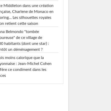
e Middleton dans une création
nçaise, Charlene de Monaco en
loring… Les silhouettes royales
on retient cette saison
ana Belmondo "tombée
ureuse" de ce village de
0 habitants (dont une star) :
entôt un déménagement ?
ois moins calorique que la
yonnaise : Jean-Michel Cohen
fère ce condiment dans les
uces