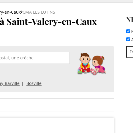
ry-en-Caux
CMA LES LUTINS
N
 Saint-Valery-en-Caux
F
A
y-Barville
Bosville