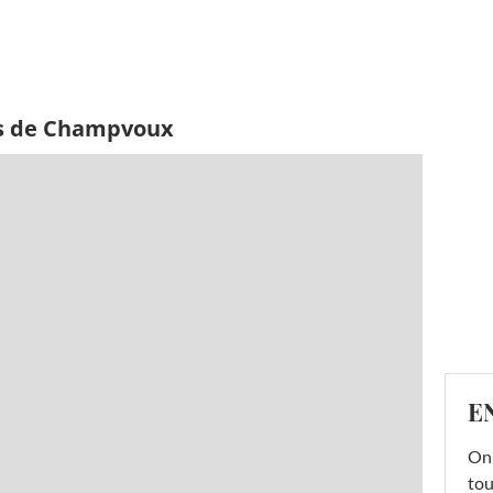
es de Champvoux
E
On 
tou