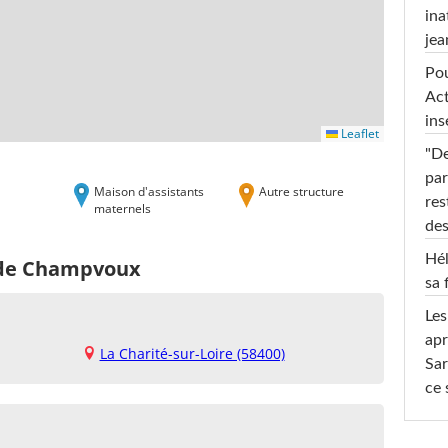
ina
jea
Pou
Act
ins
Leaflet
"De
par
Maison d'assistants
Autre structure
res
maternels
des
Hél
s de Champvoux
sa 
Les
apr
La Charité-sur-Loire (58400)
Sar
ce 