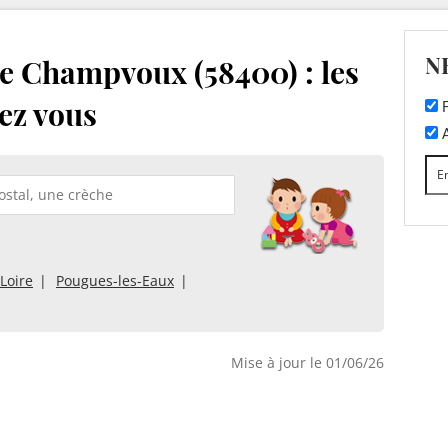
N
e Champvoux (58400) : les
ez vous
F
A
Loire
Pougues-les-Eaux
Mise à jour le 01/06/26