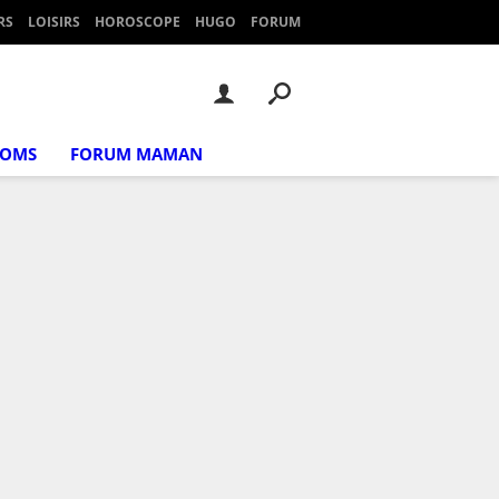
RS
LOISIRS
HOROSCOPE
HUGO
FORUM
NOMS
FORUM MAMAN