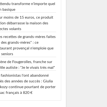
ttendu transforme n'importe quel
n basique
r moins de 15 euros, ce produit
ion débarrasse la maison des
ectes volants
s recettes de grands-mères faites
 des grands-mères" : ce
taurant provençal n'emploie que
 seniors
ène de Fougerolles, franche sur
fille autiste : "Je le vivais très mal"
 fashionistas l'ont abandonné
ès des années de succès : Giulia
kozy continue pourtant de porter
sac français à 820 €