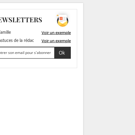
EWSLETTERS
Voir un exemple
amille
Voir un exemple
stuces de la rédac