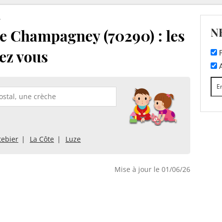
y
N
e Champagney (70290) : les
ez vous
F
A
tebier
La Côte
Luze
Mise à jour le 01/06/26