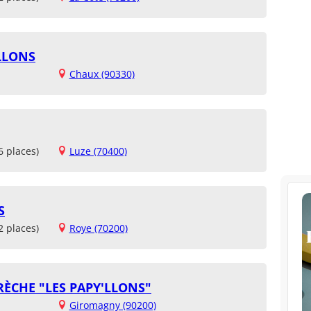
'LLONS
Chaux (90330)
6 places)
Luze (70400)
S
2 places)
Roye (70200)
RÈCHE "LES PAPY'LLONS"
Giromagny (90200)