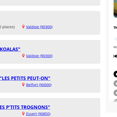
2 places)
Valdoie (90300)
 KOALAS"
Valdoie (90300)
"LES PETITS PEUT-ON"
Belfort (90000)
LES P'TITS TROGNONS"
Essert (90850)