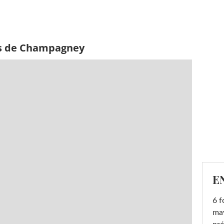
es de Champagney
E
6 f
ma