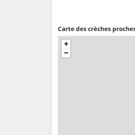
Carte des crèches proch
+
−