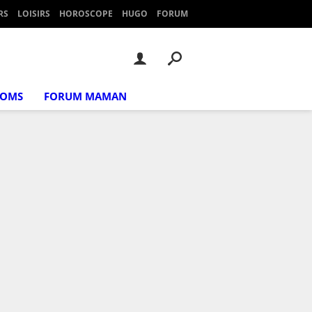
RS
LOISIRS
HOROSCOPE
HUGO
FORUM
NOMS
FORUM MAMAN