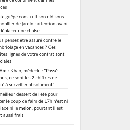
fère ce condiment dans les
uces
te guêpe construit son nid sous
mobilier de jardin : attention avant
déplacer une chaise
s pensez être assuré contre le
briolage en vacances ? Ces
ites lignes de votre contrat sont
ciales
Amir Khan, médecin : "Passé
ans, ce sont les 2 chiffres de
té à surveiller absolument"
meilleur dessert de l'été pour
ter le coup de faim de 17h n'est ni
glace ni le melon, pourtant il est
t aussi frais