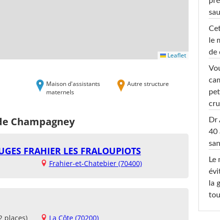
pré
sa
Cet
le 
de 
Leaflet
Vou
cam
Maison d'assistants
Autre structure
maternels
pet
cru
s de Champagney
Dr 
40 
san
UGES FRAHIER LES FRALOUPIOTS
Le 
Frahier-et-Chatebier (70400)
évi
la 
tou
2 places)
La Côte (70200)