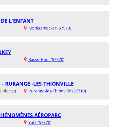
 DE L'ENFANT
Kœnigsmacker (57970)
NKEY
Basse-Ham (57970)
 - RURANGE -LES-THIONVILLE
2 places)
Rurange-lès-Thionville (57310)
S PHÉNOMÈNES AÉROPARC
Yutz (57970)