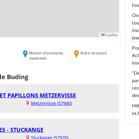
tou
On 
tou
ina
Leaflet
jea
Pou
Maison d'assistants
Autre structure
Act
maternels
ins
"De
de Buding
par
res
ET PAPILLONS METZERVISSE
des
Metzervisse (57940)
Hél
sa 
ES - STUCKANGE
Stuckange (57970)