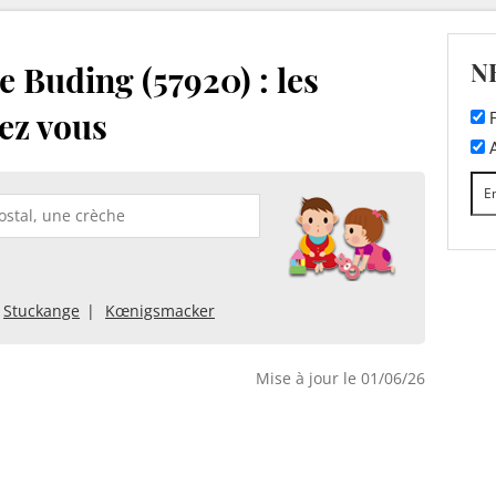
N
 Buding (57920) : les
ez vous
F
A
Stuckange
Kœnigsmacker
Mise à jour le 01/06/26