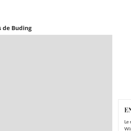
s de Buding
E
Le 
Win