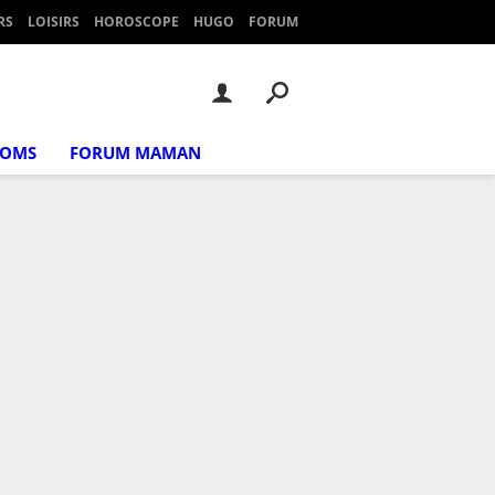
RS
LOISIRS
HOROSCOPE
HUGO
FORUM
NOMS
FORUM MAMAN