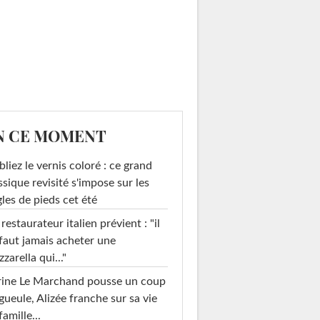
N CE MOMENT
liez le vernis coloré : ce grand
ssique revisité s'impose sur les
les de pieds cet été
restaurateur italien prévient : "il
faut jamais acheter une
zarella qui..."
rine Le Marchand pousse un coup
gueule, Alizée franche sur sa vie
famille...