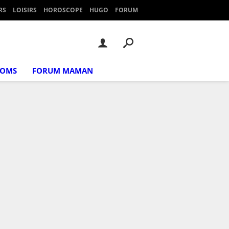
RS
LOISIRS
HOROSCOPE
HUGO
FORUM
NOMS
FORUM MAMAN