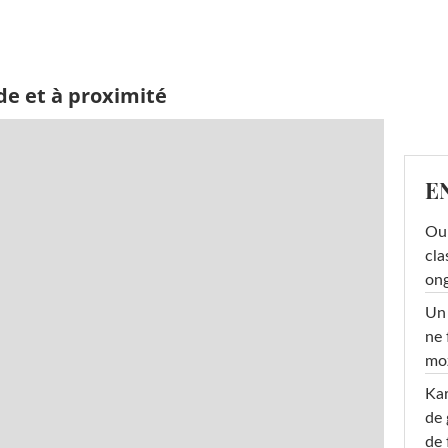
de et à proximité
E
Oub
cla
ong
Un 
ne 
moz
Ka
de 
de 