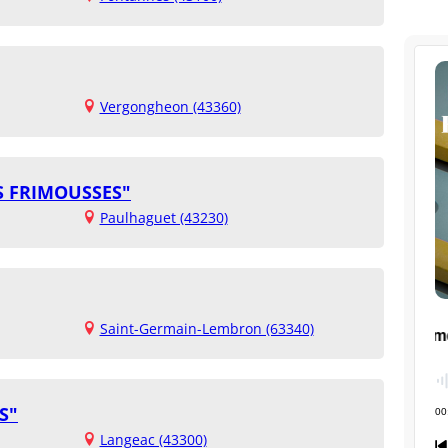
Vergongheon (43360)
ES FRIMOUSSES"
Paulhaguet (43230)
Saint-Germain-Lembron (63340)
S"
Langeac (43300)