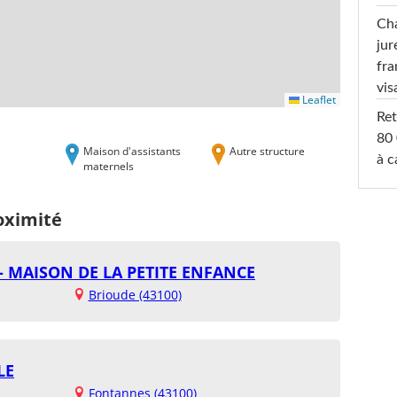
Cha
jur
fra
vis
Leaflet
Ret
80 
Maison d'assistants
Autre structure
à c
maternels
oximité
- MAISON DE LA PETITE ENFANCE
Brioude (43100)
LE
Fontannes (43100)