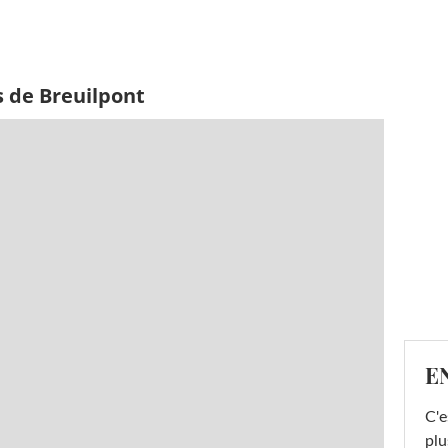
s de Breuilpont
E
C'e
plu