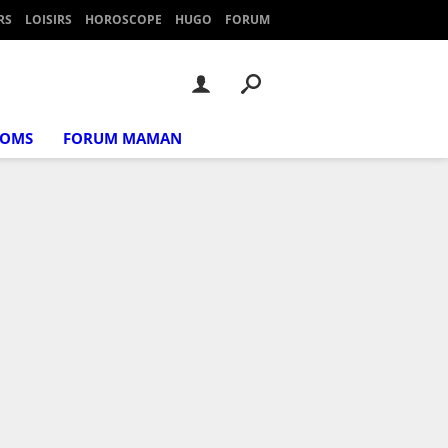
RS
LOISIRS
HOROSCOPE
HUGO
FORUM
NOMS
FORUM MAMAN