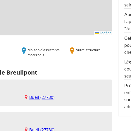
sal
Au
l'a
"Je
Leaflet
Cet
pou
Maison d'assistants
Autre structure
che
maternels
Lég
cou
de Breuilpont
seu
Pré
enf
Bueil (27730)
sor
adu
Bueil (27730)