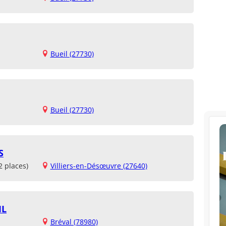
Bueil (27730)
Bueil (27730)
S
2 places)
Villiers-en-Désœuvre (27640)
IL
Bréval (78980)