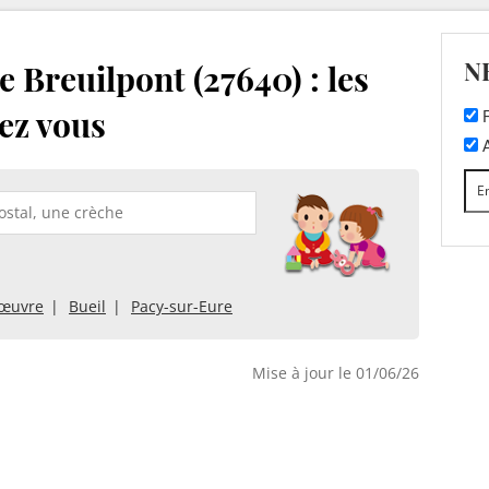
N
 Breuilpont (27640) : les
ez vous
F
A
sœuvre
Bueil
Pacy-sur-Eure
Mise à jour le 01/06/26